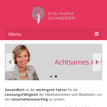
Menu
Achtsames Atmen
Angebot
Über mich
Kontakt
Netzwerk
Gesundheit
ist der
wichtigste Faktor
für die
Leistungsfähigkeit
der Mitarbeiterinnen und Mitarbeiter, um
Referenzen
den
Unternehmenserfolg
zu sichern.