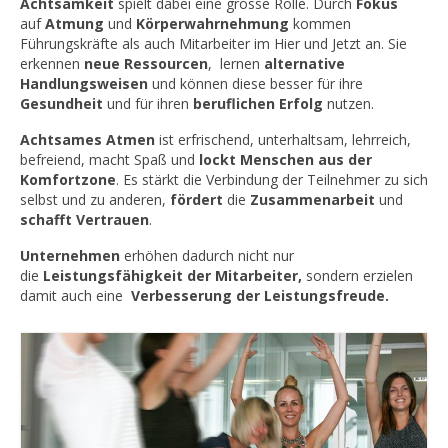
Achtsamkeit
spielt dabei eine grosse Rolle. Durch
Fokus
auf
Atmung
und
Körperwahrnehmung
kommen
Führungskräfte als auch Mitarbeiter im Hier und Jetzt an. Sie
erkennen
neue Ressourcen
,
lernen
alternative
Handlungsweisen
und können diese besser für ihre
Gesundheit
und für ihren
beruflichen Erfolg
nutzen.
Achtsames Atmen
ist erfrischend, unterhaltsam, lehrreich,
befreiend, macht Spaß und
lockt Menschen aus der
Komfortzone
. Es stärkt die Verbindung der Teilnehmer zu sich
selbst und zu anderen,
fördert
die
Zusammenarbeit
und
schafft Vertrauen
.
Unternehmen
erhöhen dadurch nicht nur
die
Leistungsfähigkeit der Mitarbeiter,
sondern erzielen
damit auch eine
Verbesserung der Leistungsfreude.